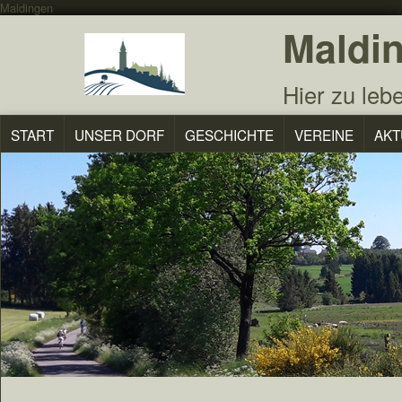
Maldingen
Maldi
Hier zu lebe
START
UNSER DORF
GESCHICHTE
VEREINE
AKT